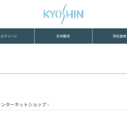
協伸アルミ工業株式会社
子スクリーン
形材販売
防犯面格
イスライト
勾配笠木
四方枠竪
平笠木
四方枠ルー
手摺
四方枠目隠し
角パイプ
標準面
インターネットショップ -
スクリーン
太面格