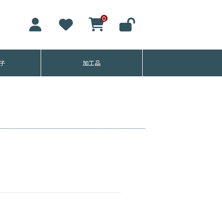
 - インターネットショップ -
0
子
加工品
格子
バー格子
サンブラ
格子
子