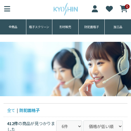
協伸アルミ工業株式会社
0
全商品
格子スクリーン
形材販売
防犯面格子
加工品
グレイスライト
勾配笠木
四方枠竪格子
四方枠ルーバー格
平笠木
子
四方枠目隠しサン
手摺
ブラ
角パイプ
標準面格子
スクリーン
太面格子
全て
|
防犯面格子
固定金具
四方枠ダイヤ格子
412件
の商品が見つかりま
した