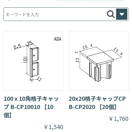
キャップ
四方枠マス格子
四方枠目隠しパネ
樹脂
ル
木目調
特価商品
100ｘ10角格子キャッ
20x20格子キャップCP
プ B-CP10010 【10
B-CP2020 【20個】
個】
￥1,760
￥1,540