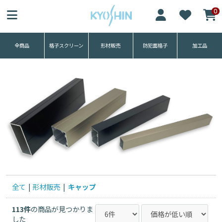
協伸アルミ工業株式会社
0
全商品
格子スクリーン
形材販売
防犯面格子
加工品
グレイスライト
勾配笠木
四方枠竪格子
四方枠ルーバー格
平笠木
子
四方枠目隠しサン
手摺
ブラ
角パイプ
標準面格子
スクリーン
太面格子
全て
|
形材販売
|
キャップ
固定金具
四方枠ダイヤ格子
113件
の商品が見つかりま
した